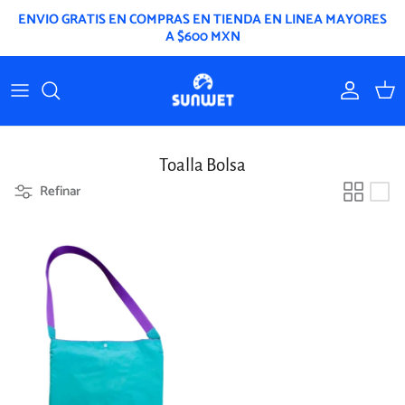
Ir
ENVIO GRATIS EN COMPRAS EN TIENDA EN LINEA MAYORES
al
A $600 MXN
contenido
Mochilas y Bolsas
Toallas Lisas
Toallas Estampadas
Toalla Bolsa
Refinar
Ponchos de niño
Toalla Bolsa
Gorros de baño
Kits de toallas