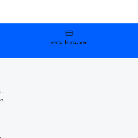
Venta de mayoreo
er
so