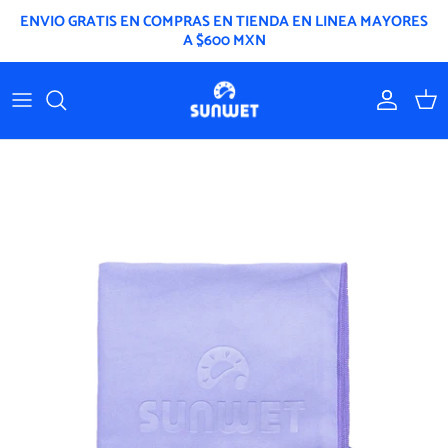
Ir
ENVIO GRATIS EN COMPRAS EN TIENDA EN LINEA MAYORES
al
A $600 MXN
contenido
Mochilas y Bolsas
Toallas Lisas
Toallas Estampadas
Ponchos de niño
Toalla Bolsa
Gorros de baño
Kits de toallas